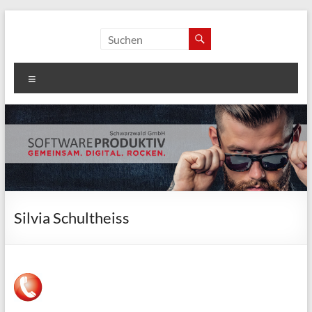
Zum
Inhalt
softwareproduktiv
springen
Schwarzwald GmbH
Menü
Silvia Schultheiss