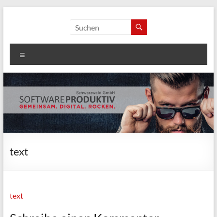
Zum
Inhalt
softwareproduktiv
springen
Schwarzwald GmbH
Menü
text
text